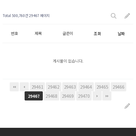
Total 500,760건
29467 페이지
번호
제목
글쓴이
조회
날짜
게시물이 없습니다.
29461
29462
29463
29464
29465
29466
29468
29469
29470
29467