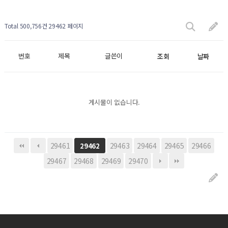
Total 500,756건
29462 페이지
번호
제목
글쓴이
조회
날짜
게시물이 없습니다.
29461
29463
29464
29465
29466
29462
29467
29468
29469
29470