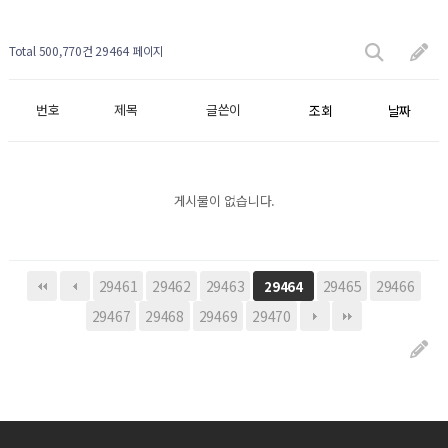
Total 500,770건
29464 페이지
번호
제목
글쓴이
조회
날짜
게시물이 없습니다.
29461
29462
29463
29465
29466
29464
29467
29468
29469
29470