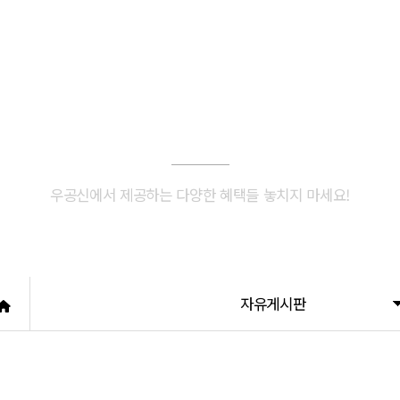
지원서비스
커뮤니티
입주민동의서
이벤트
승강기보양
시공사례
자유게시판
행위허가
우공신에서 제공하는 다양한 혜택들 놓치지 마세요!
자유게시판