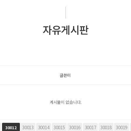
자유게시판
글쓴이
게시물이 없습니다.
다음
맨끝
30013
30014
30015
30016
30017
30018
30019
30012