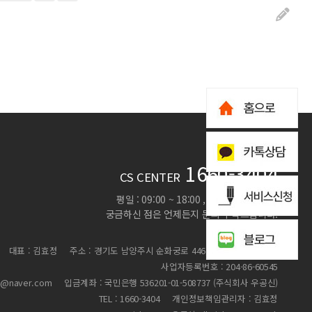
1660-3404
CS CENTER
평일 : 09:00 ~ 18:00 , 토,일,공휴일 휴무
궁금하신 점은 언제든지 문의 부탁드립니다.
대표 : 김효정
주소 : 경기도 남양주시 순화궁로 446, 2층 230호(별내동)
사업자등록번호 : 204-86-60545
n@naver.com
입금계좌 : 국민은행 536201-01-508737 (주식회사 우공신)
TEL : 1660-3404
개인정보책임관리자 : 김효정