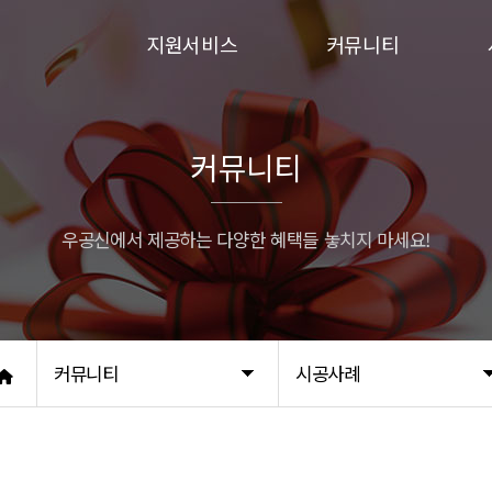
지원서비스
커뮤니티
입주민동의서
이벤트
승강기보양
시공사례
커뮤니티
행위허가
우공신에서 제공하는 다양한 혜택들 놓치지 마세요!
커뮤니티
시공사례