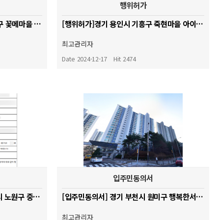
행위허가
[입주민동의서]경기 용인시 수지구 꽃메마을 아이파크 아파트
[행위허가]경기 용인시 기흥구 죽현마을 아이파크 아파트
최고관리자
Date 2024-12-17
Hit 2474
입주민동의서
[행위허가 & 입주민동의서]서울시 노원구 중계무지개아파트
[입주민동의서] 경기 부천시 원미구 행복한서해그랑블마을 아파트
최고관리자