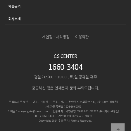
제휴문의
회사소개
개인정보처리방침
이용약관
CS CENTER
1660-3404
평일 : 09:00 ~ 18:00 , 토,일,공휴일 휴무
궁금하신 점은 언제든지 문의 부탁드립니다.
주식회사 우공신
대표 : 김효정
주소 : 경기도 남양주시 순화궁로 446, 2층 230호(별내동)
사업자등록번호 : 204-86-60545
이메일 : woogongsin@naver.com
입금계좌 : 국민은행 536201-01-508737 (주식회사 우공신)
TEL : 1660-3404
개인정보책임관리자 : 김효정
Copyright 2024 우공신 All Rights Reserved.