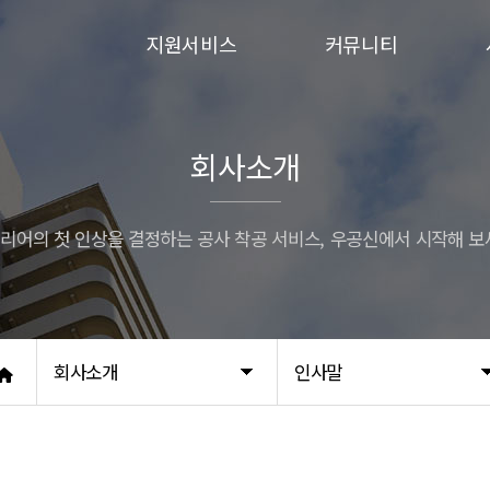
지원서비스
커뮤니티
입주민동의서
이벤트
승강기보양
시공사례
회사소개
행위허가
리어의 첫 인상을 결정하는 공사 착공 서비스, 우공신에서 시작해 보
회사소개
인사말